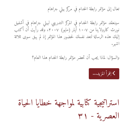
تعال إلى مؤتمر رابطة الخدام في مركز بيلي جراهام
سينعقد مؤتمر رابطة الخدام في المركز التدريبي لبيلي جراهام في آشفيل
نورث كارولاينا من ٧-١٠ أيار (مايو) ٢٠٠٧، وقد رأيت أن أكتب
إليك هذه الرسالة لتعد نفسك لحضور هذا المؤتمر إذ لم يبق سوى ثلاثة
اشهر.
والسؤال: لماذا يجب أن تحضر مؤتمر رابطة الخدام هذا العام؟
اِقرأ المزيد...
استراتيجية كتابية لمواجهة خطايا الحياة
العصرية - ٣١