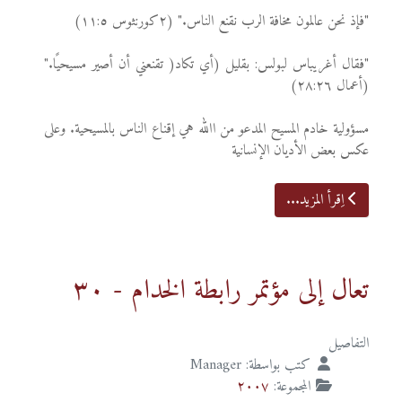
"فإذ نحن عالمون مخافة الرب نقنع الناس." (٢كورنثوس ١١:٥)
"فقال أغريباس لبولس: بقليل (أي تكاد( تقنعني أن أصير مسيحيًا."
(أعمال ٢٨:٢٦)
مسؤولية خادم المسيح المدعو من اﷲ هي إقناع الناس بالمسيحية. وعلى
عكس بعض الأديان الإنسانية
اِقرأ المزيد...
تعال إلى مؤتمر رابطة الخدام - ٣٠
التفاصيل
كتب بواسطة:
Manager
المجموعة:
٢٠٠٧